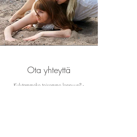
Ota yhteyttä
Kulutammeko toisemme loppuun? -
tanssiteos on mahdollista tilata live-
esityksenä tai tallenteena esimerkiksi
tapahtumaan ja yksityistilaisuuteen.
Jos olet kiinnostunut yhteistyöstä, ota
yhteyttä sähköpostilla