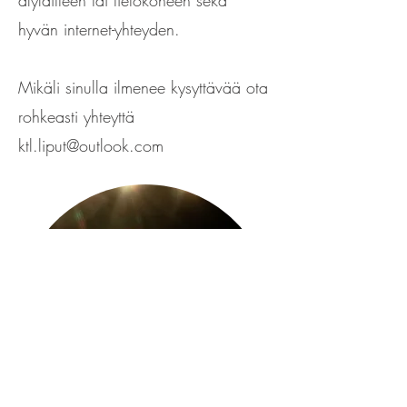
älylaitteen tai tietokoneen sekä
hyvän internet-yhteyden.
Mikäli sinulla ilmenee kysyttävää ota
rohkeasti yhteyttä
ktl.liput@outlook.com